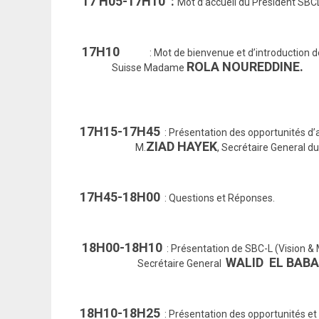
17 H05-17H10 :
Mot d’accueil du President SB
17H10
: Mot de bienvenue et d’introduction de 
ROLA NOUREDDINE.
Suisse Madame
17H15-17H45
: Présentation des opportunités d’a
ZIAD HAYEK
M.
, Secrétaire General du
17H45-18H00
: Questions et Réponses.
18H00-18H10
: Présentation de SBC-L (Vision & 
WALID EL BABA
Secrétaire General
18H10-18H25
: Présentation des opportunités et 