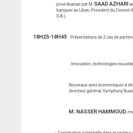
SAAD AZHARI
privé libanais par M.
an
banques au Liban, President du Conseil d’admin
S.A.L.
18H25-18H45
: Présentations de 2 cas de partenar
- Innovation, technologies nouvell
Nouveaux axes économiques à déve
directeur général, Symphony Busi
M. NASSER HAMMOUD
, m
- Coopération potentielle dans le secteur de la j