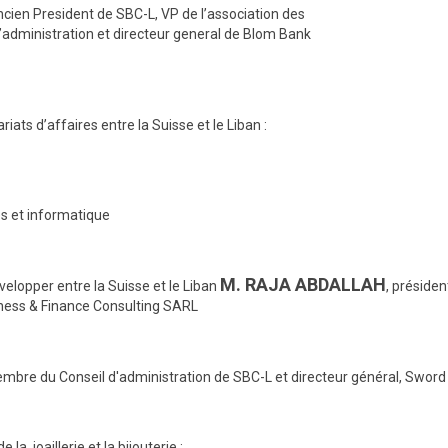
cien President de SBC-L, VP de l’association des
istration et directeur general de Blom Bank
iats d’affaires entre la Suisse et le Liban :
es et informatique
M. RAJA ABDALLAH
lopper entre la Suisse et le Liban
, préside
ness & Finance Consulting SARL
embre du Conseil d'administration de SBC-L et directeur génér
oaillerie et la bijouterie :